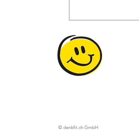
© denkfit.ch GmbH