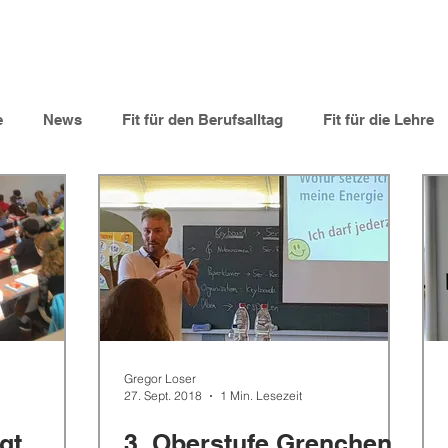
e
News
Fit für den Berufsalltag
Fit für die Lehre
ltern
Lehrbetriebe
Videos
Lernende
Berufs
Gregor Loser
27. Sept. 2018
1 Min. Lesezeit
gt,
3. Oberstufe Grenchen