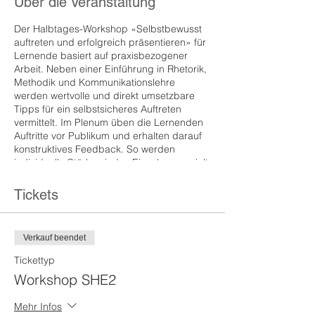
Über die Veranstaltung
Der Halbtages-Workshop «Selbstbewusst
auftreten und erfolgreich präsentieren» für
Lernende basiert auf praxisbezogener
Arbeit. Neben einer Einführung in Rhetorik,
Methodik und Kommunikationslehre
werden wertvolle und direkt umsetzbare
Tipps für ein selbstsicheres Auftreten
vermittelt. Im Plenum üben die Lernenden
Auftritte vor Publikum und erhalten darauf
konstruktives Feedback. So werden
individuelle Stärken jedes Einzelnen gezielt
gefördert.
Tickets
Eine Präsentation zu halten, bedeutet
immer auch, sich selbst zu präsentieren.
Und genau davor haben Lernende oftmals
Verkauf beendet
unnötig Angst. Aus diesem Grund setzt
sich der zweite Teil des Workshops intensiv
Tickettyp
mit dem Thema «Selbstbewusstsein – wie
Workshop SHE2
wirke ich, wie werde ich wahrgenommen?»
auseinander.
Mehr Infos