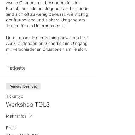
zweite Chance» gilt besonders für den
Kontakt am Telefon. Jugendliche Lernende
sind sich oft zu wenig bewusst, wie wichtig
der freundliche und sichere Umgang am
Telefon für ein Unternehmen ist.
Durch unser Telefontraining gewinnen Ihre
Auszubildenden an Sicherheit im Umgang
mit verschiedenen Situationen am Telefon.
Sie lernen, sich auf unterschiedliche
Gesprächspartner einzustellen und
professionell auf deren Anliegen zu
Tickets
reagieren – auch und gerade in den Fällen,
in denen ihnen das nötige Fachwissen
noch fehlt. Den Auszubildenden wird
Verkauf beendet
bewusst, wie wichtig eine positive und
leistungsbereite Haltung im Umgang mit
Tickettyp
Kunden ist und wie sie diese am Telefon
Workshop TOL3
vermitteln.
Mehr Infos
Bitte beachten Sie, dass die Teilnehmerzahl
aus Qualitätsgründen pro Workshop auf 12
Preis
Personen begrenzt ist. Berücksichtigung