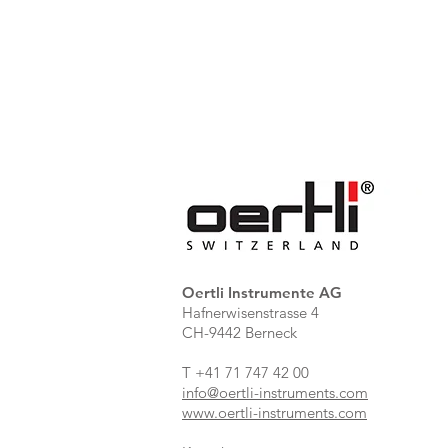
Oertli Instrumente AG
Hafnerwisenstrasse 4
CH-9442 Berneck
T +41 71 747 42 00
info@oertli-instruments.com
www.oertli-instruments.com