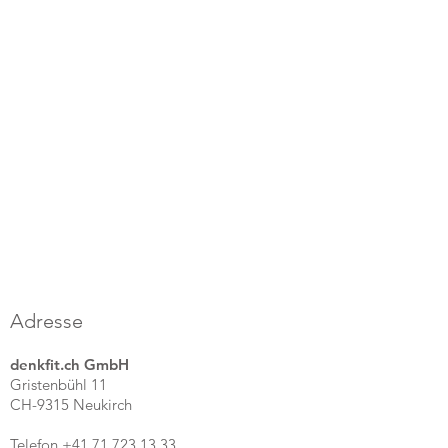
Adresse
denkfit.ch GmbH
Gristenbühl 11
CH-9315 Neukirch
Telefon +41 71 723 13 33