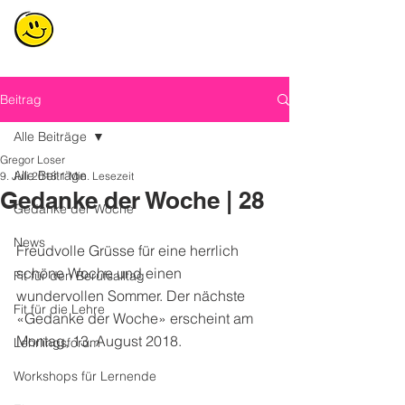
Beitrag
Alle Beiträge
Gregor Loser
Alle Beiträge
9. Juli 2018
1 Min. Lesezeit
Gedanke der Woche | 28
Gedanke der Woche
News
Freudvolle Grüsse für eine herrlich 
schöne Woche und einen 
Fit für den Berufsalltag
wundervollen Sommer. Der nächste 
Fit für die Lehre
«Gedanke der Woche» erscheint am 
Montag, 13. August 2018.
Lehrlingsforum
Workshops für Lernende