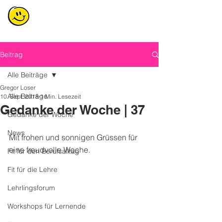
Beitrag
Alle Beiträge
Gregor Loser
Alle Beiträge
10. Sept. 2018
1 Min. Lesezeit
Gedanke der Woche | 37
Gedanke der Woche
News
Mit frohen und sonnigen Grüssen für 
eine freudvolle Woche.
Fit für den Berufsalltag
Fit für die Lehre
Lehrlingsforum
Workshops für Lernende