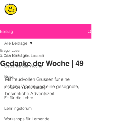
Beitrag
Alle Beiträge
Gregor Loser
Alle Beiträge
3. Dez. 2018
1 Min. Lesezeit
Gedanke der Woche | 49
Gedanke der Woche
News
Mit freudvollen Grüssen für eine 
schöne Woche und eine gesegnete, 
Fit für den Berufsalltag
besinnliche Adventszeit.
Fit für die Lehre
Lehrlingsforum
Workshops für Lernende