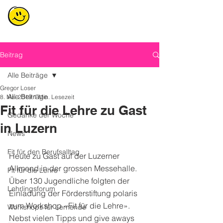
Beitrag
Alle Beiträge
Gregor Loser
Alle Beiträge
8. Mai 2019
1 Min. Lesezeit
Fit für die Lehre zu Gast
Gedanke der Woche
in Luzern
News
Fit für den Berufsalltag
Heute zu Gast auf der Luzerner 
Allmend in der grossen Messehalle. 
Fit für die Lehre
Über 130 Jugendliche folgten der 
Lehrlingsforum
Einladung der Förderstiftung polaris 
zum Workshop «Fit für die Lehre». 
Workshops für Lernende
Nebst vielen Tipps und give aways 