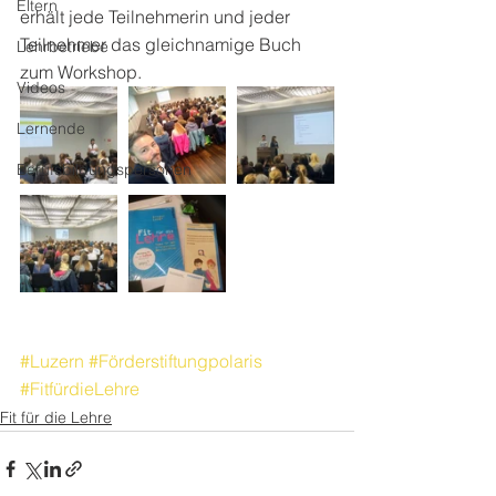
Eltern
erhält jede Teilnehmerin und jeder 
Teilnehmer das gleichnamige Buch 
Lehrbetriebe
zum Workshop.
Videos
Lernende
Berufsbildungspersonen
#Luzern
#Förderstiftungpolaris
#FitfürdieLehre
Fit für die Lehre