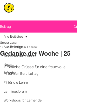
Beitrag
Alle Beiträge
Gregor Loser
Alle Beiträge
17. Juni 2019
1 Min. Lesezeit
Gedanke der Woche | 25
Gedanke der Woche
News
Fröhliche Grüsse für eine freudvolle 
Woche.
Fit für den Berufsalltag
Fit für die Lehre
Lehrlingsforum
Workshops für Lernende