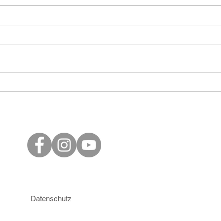
Fit für die Lehre Gipf-
Fit 
Oberfrick
Blo
Datenschutz