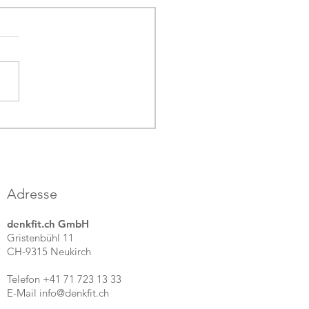
für die Lehre im
ckhaus
Adresse
denkfit.ch GmbH
Gristenbühl 11
CH-9315 Neukirch
Telefon +41 71 723 13 33
E-Mail info@denkfit.ch