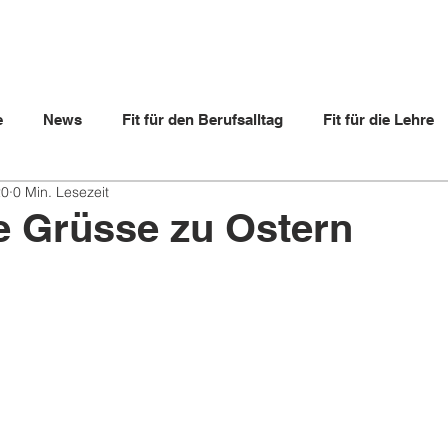
e
News
Fit für den Berufsalltag
Fit für die Lehre
20
0 Min. Lesezeit
ltern
Lehrbetriebe
Videos
Lernende
Berufs
e Grüsse zu Ostern