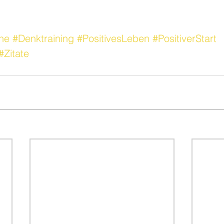
he
#Denktraining
#PositivesLeben
#PositiverStart
#Zitate