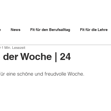
e
News
Fit für den Berufsalltag
Fit für die Lehre
0
1 Min. Lesezeit
ltern
Lehrbetriebe
Videos
Lernende
Berufs
der Woche | 24
für eine schöne und freudvolle Woche.