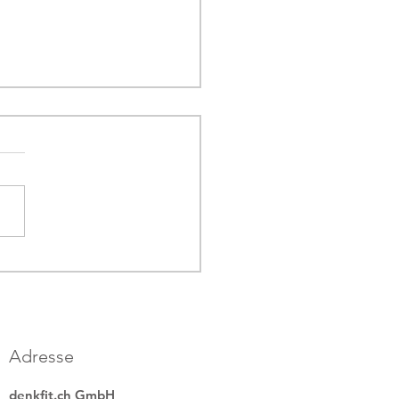
nke der Woche | 49
Adresse
denkfit.ch GmbH