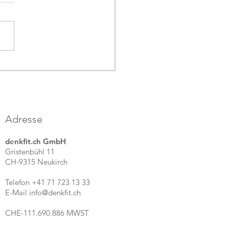
h Rebstein kommen wir
e...
Adresse
denkfit.ch GmbH
Gristenbühl 11
CH-9315 Neukirch
Telefon +41 71 723 13 33
E-Mail info@denkfit.ch
CHE-111.690.886 MWST