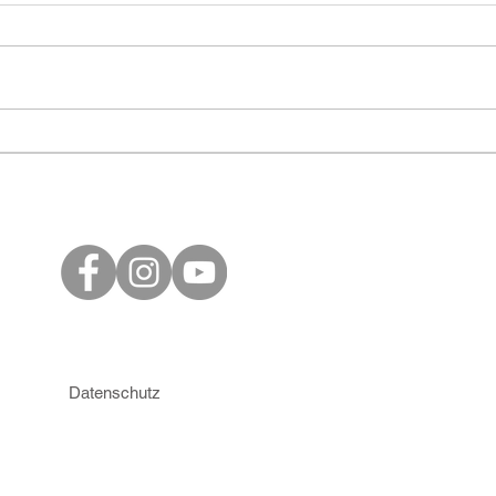
Danke Roland nach
Nac
Oberriet!
gern
Datenschutz