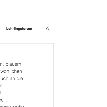
Lehrlingsforum
bildungspersonen
in, blauem 
wortlichen 
auch an die 
r 
 
li, 
mmen wieder 