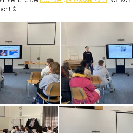
hon! 🥳