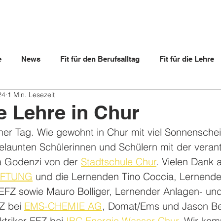
e
News
Fit für den Berufsalltag
Fit für die Lehre
24
1 Min. Lesezeit
ltern
Lehrbetriebe
Videos
Lernende
Berufs
ie Lehre in Chur
cher Tag. Wie gewohnt in Chur mit viel Sonnensche
launten Schülerinnen und Schülern mit der verant
 Godenzi von der 
Stadtschule Chur
. Vielen Dank 
IFTUNG
 und die Lernenden Tino Coccia, Lernende
r EFZ sowie Mauro Bolliger, Lernender Anlagen- und
Z bei 
EMS-CHEMIE AG
, Domat/Ems und Jason Bee
triker EFZ bei 
IBC Energie Wasser Chur
. Wir ko