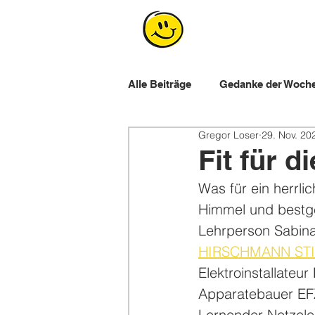
Alle Beiträge
Gedanke der Woch
Gregor Loser
29. Nov. 20
Workshops für Lernende
E
Fit für d
Was für ein herrli
Himmel und bestge
Lehrperson Sabina
HIRSCHMANN ST
Elektroinstallateu
Apparatebauer EF
Lernender Netzelek