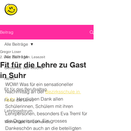
Beitrag
Alle Beiträge
Gregor Loser
Alle Beiträge
2. Dez. 2021
1 Min. Lesezeit
Fit für die Lehre zu Gast
Gedanke der Woche
in Suhr
News
WOW! Was für ein sensationeller 
Fit für den Berufsalltag
Nachmittag an der 
Bezirksschule in 
Suhr
. Herzlichen Dank allen 
Fit für die Lehre
Schülerinnen, Schülern mit ihren 
Lehrlingsforum
Lehrpersonen, besonders Eva Treml für 
die Organisation. Ein grosses 
Workshops für Lernende
Dankeschön auch an die beteiligten 