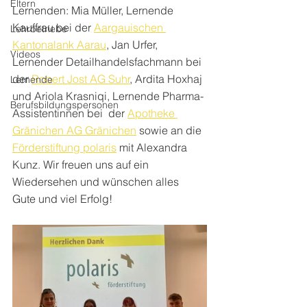
Eltern
Lernenden: Mia Müller, Lernende 
Kauffrau bei der 
Aargauischen 
Lehrbetriebe
Kantonalank Aarau
, Jan Urfer, 
Videos
Lernender Detailhandelsfachmann bei 
der 
Robert Jost AG Suhr
, Ardita Hoxhaj 
Lernende
und Ariola Krasniqi, Lernende Pharma-
Berufsbildungspersonen
Assistentinnen bei  der 
Apotheke 
Gränichen AG Gränichen
 sowie an die 
Förderstiftung polaris
 mit Alexandra 
Kunz. Wir freuen uns auf ein 
Wiedersehen und wünschen alles 
Gute und viel Erfolg!