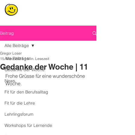
Beitrag
Alle Beiträge
Gregor Loser
Alle Beiträge
15. März 2021
1 Min. Lesezeit
Gedanke der Woche | 11
Gedanke der Woche
Frohe Grüsse für eine wunderschöne 
News
Woche. 
Fit für den Berufsalltag
Fit für die Lehre
Lehrlingsforum
Workshops für Lernende