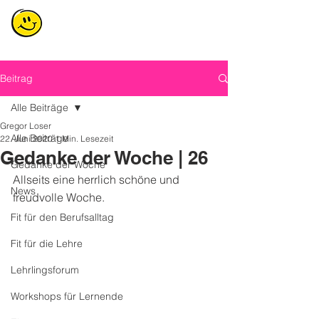
Beitrag
Alle Beiträge
Gregor Loser
Alle Beiträge
22. Juni 2020
1 Min. Lesezeit
Gedanke der Woche | 26
Gedanke der Woche
Allseits eine herrlich schöne und 
News
freudvolle Woche.
Fit für den Berufsalltag
Fit für die Lehre
Lehrlingsforum
Workshops für Lernende