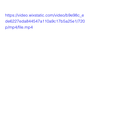
https://video.wixstatic.com/video/b9e98c_e
de6227eda844547a110a9c17b5a25e1/720
p/mp4/file.mp4
Alle ansehen
Aktuelle Beiträge