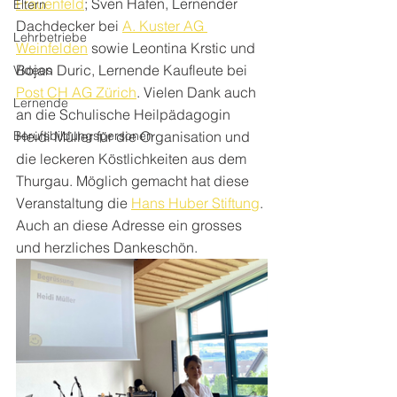
Frauenfeld
;
 Sven Hafen, Lernender 
Eltern
Dachdecker bei 
A. Kuster AG 
Lehrbetriebe
Weinfelden
 sowie Leontina Krstic und 
Bojan Duric, Lernende Kaufleute bei 
Videos
Post CH AG Zürich
. Vielen Dank auch 
Lernende
an die Schulische Heilpädagogin 
Berufsbildungspersonen
Heidi Müller für die Organisation und 
die leckeren Köstlichkeiten aus dem 
Thurgau. Möglich gemacht hat diese 
Veranstaltung die 
Hans Huber Stiftung
. 
Auch an diese Adresse ein grosses 
und herzliches Dankeschön.