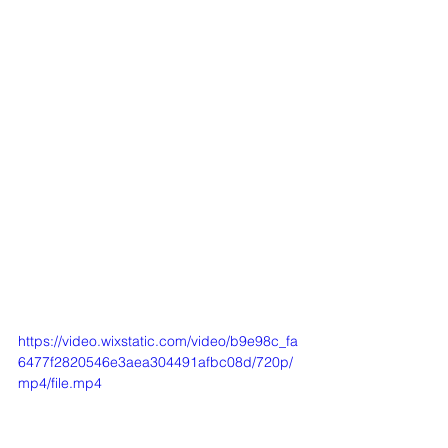
https://video.wixstatic.com/video/b9e98c_fa
6477f2820546e3aea304491afbc08d/720p/
mp4/file.mp4