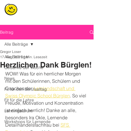
Beitrag
Alle Beiträge
Gregor Loser
Alle Beiträge
17. Aug. 2021
1 Min. Lesezeit
Herzlichen Dank Bürglen!
Gedanke der Woche
WOW! Was für ein herrlicher Morgen 
News
mit den Schülerinnen, Schülern und 
Coaches der 
Lernlandschaft und 
Fit für den Berufsalltag
Swiss Olympic School Bürglen
. So viel 
Fit für die Lehre
Freude, Motivation und Konzentration 
ist einfach herrlich! Danke an alle, 
Lehrlingsforum
besonders Ira Okle, Lernende 
Workshops für Lernende
Detailhandelsfachfrau bei 
SFS 