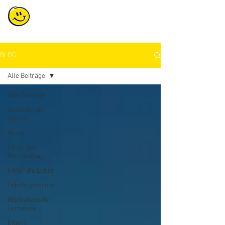
BLOG
Alle Beiträge
Alle Beiträge
Gedanke der
Woche
News
Fit für den
Berufsalltag
Fit für die Lehre
Lehrlingsforum
Workshops für
Lernende
Eltern