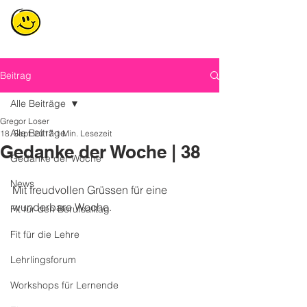
Beitrag
Alle Beiträge
Gregor Loser
Alle Beiträge
18. Sept. 2017
1 Min. Lesezeit
Gedanke der Woche | 38
Gedanke der Woche
News
Mit freudvollen Grüssen für eine 
wunderbare Woche.
Fit für den Berufsalltag
Fit für die Lehre
Lehrlingsforum
Workshops für Lernende