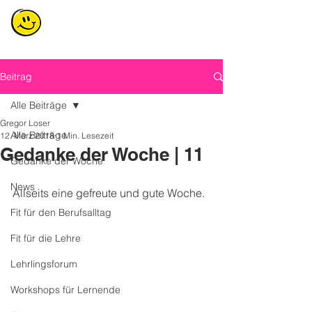
Beitrag
Alle Beiträge
Gregor Loser
Alle Beiträge
12. März 2018
1 Min. Lesezeit
Gedanke der Woche | 11
Gedanke der Woche
News
Allseits eine gefreute und gute Woche.
Fit für den Berufsalltag
Fit für die Lehre
Lehrlingsforum
Workshops für Lernende