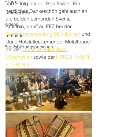
Eltern
und Erfolg bei der Berufswahl. Ein 
herzliches Dankeschön geht auch an 
Lehrbetriebe
die beiden Lernenden Svenja 
Videos
Amrhein, Kauffrau EFZ bei der 
Gemeindeverwaltung Münchwilen
 und 
Lernende
Dario Hofstetter, Lernender Metallbauer 
Berufsbildungspersonen
bei der 
Friess AG Metallbau 
Münchwilen
 sowie der 
HIRSCHMANN 
STIFTUNG
.