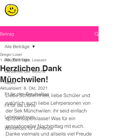
Beitrag
Alle Beiträge
Gregor Loser
Alle Beiträge
1. Okt. 2021
1 Min. Lesezeit
Herzlichen Dank
Gedanke der Woche
Münchwilen!
News
Aktualisiert:
8. Okt. 2021
Fit für den Berufsalltag
Liebe Schülerinnen, liebe Schüler und 
natürlich auch liebe Lehrpersonen von 
Fit für die Lehre
der Sek Münchwilen: ihr seid einfach 
Lehrlingsforum
spitzensuperklasse! Was für ein 
sensationeller Nachmittag mit euch. 
Workshops für Lernende
Danke vielmals und allseits viel Freude 