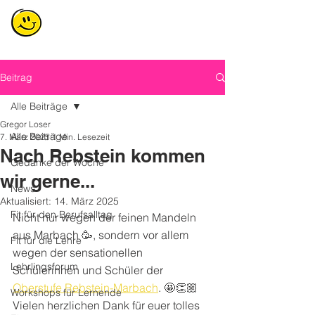
Beitrag
Alle Beiträge
Gregor Loser
Alle Beiträge
7. März 2025
1 Min. Lesezeit
Nach Rebstein kommen
Gedanke der Woche
wir gerne...
News
Aktualisiert:
14. März 2025
Fit für den Berufsalltag
Nicht nur wegen der feinen Mandeln 
aus Marbach 🥳, sondern vor allem 
Fit für die Lehre
wegen der sensationellen 
Lehrlingsforum
Schülerinnen und Schüler der 
Oberstufe Rebstein-Marbach
. 🤩👏🏼 
Workshops für Lernende
Vielen herzlichen Dank für euer tolles 