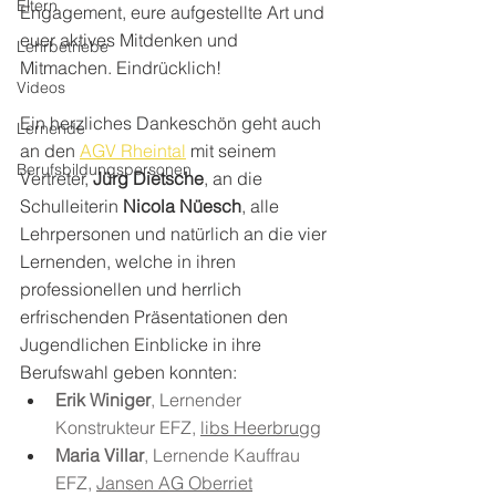
Eltern
Engagement, eure aufgestellte Art und 
euer aktives Mitdenken und 
Lehrbetriebe
Mitmachen. Eindrücklich!
Videos
Ein herzliches Dankeschön geht auch 
Lernende
an den 
AGV Rheintal
 mit seinem 
Berufsbildungspersonen
Vertreter, 
Jürg Dietsche
, an die 
Schulleiterin 
Nicola Nüesch
, alle 
Lehrpersonen und natürlich an die vier 
Lernenden, welche in ihren 
professionellen und herrlich 
erfrischenden Präsentationen den 
Jugendlichen Einblicke in ihre 
Berufswahl geben konnten:
Erik Winiger
, Lernender 
Konstrukteur EFZ, 
libs Heerbrugg
Maria Villar
, Lernende Kauffrau 
EFZ, 
Jansen AG Oberriet