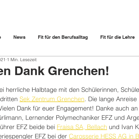
e
News
Fit für den Berufsalltag
Fit für die Lehre
021
1 Min. Lesezeit
ltern
Lehrbetriebe
Videos
Lernende
Berufs
en Dank Grenchen!
 herrliche Halbtage mit den Schülerinnen, Schüle
ritten 
Sek Zentrum Grenchen
. Die lange Anreise 
 Vielen Dank für euer Engagement! Danke auch an 
rlimann, Lernender Polymechaniker EFZ und Arge
ührer EFZ beide bei 
Fraisa SA, Bellach
 und Ivan K
riespengler EFZ bei der 
Carosserie HESS AG in B