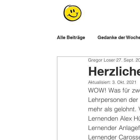
Alle Beiträge
Gedanke der Woch
Gregor Loser
27. Sept. 2
Workshops für Lernende
E
Herzlich
Aktualisiert:
3. Okt. 2021
WOW! Was für zwei
Lehrpersonen der d
mehr als gelohnt.
Lernenden Alex Hü
Lernender Anlagef
Lernender Carosse