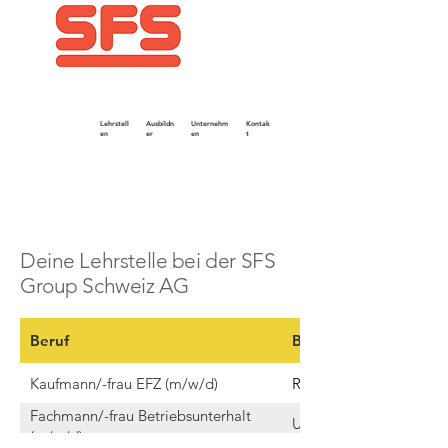
Lehrstell
Ausbildn
Unternehm
Kontak
en
er
en
t
Deine Lehrstelle bei der SFS
Group Schweiz AG
Beruf
Berufsbildner
Kaufmann/-frau EFZ (m/w/d)
Raffaela Buchter
Fachmann/-frau Betriebsunterhalt
Urs Manzoni
(m/w/d)